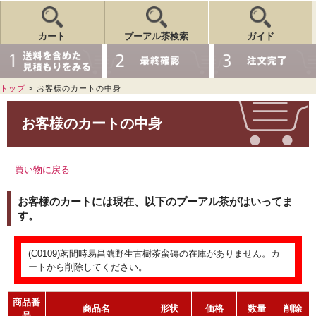
カート
プーアル茶検索
ガイド
トップ
>
お客様のカートの中身
お客様のカートの中身
買い物に戻る
お客様のカートには現在、以下のプーアル茶がはいってま
す。
(C0109)茗間時易昌號野生古樹茶蛮磚の在庫がありません。カ
ートから削除してください。
商品番
商品名
形状
価格
数量
削除
号