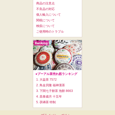
商品の注意点
不良品の対応
個人輸入について
関税について
検疫について
ご使用時のトラブル
●プーアル茶売れ筋ランキング
1. 大益茶 7572
2. 鳥金貝隆 福神漢茶
3. 下関七子餅茶 泡餅 8663
4. 昌泰歳月 十五年
5. 茯磚茶 特制
フ