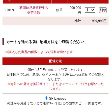
茗間時易昌號野生古
999,999
C0109
餅茶
樹茶蛮磚
円
小計
999,999円
カートを進める前に配達方法をご確認ください。
※購入した商品の個数によって送料が違います
配達方法
中国からSF Expressにて発送いたします。
日本国内では佐川急便、セイノーまたはSF Express直配での配達と
なります。
※海外への発送は
英語サイト
、またはメールにてご注文お願いいた
します。
SF Express
発送からお受け取りまで通常3～7日ほどの国際スピード郵便です。