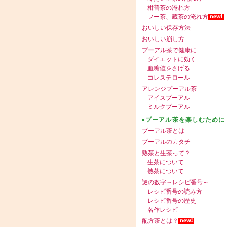
柑普茶の淹れ方
フー茶、蔵茶の淹れ方
おいしい保存方法
おいしい崩し方
プーアル茶で健康に
ダイエットに効く
血糖値をさげる
コレステロール
アレンジプーアル茶
アイスプーアル
ミルクプーアル
●プーアル茶を楽しむために
プーアル茶とは
プーアルのカタチ
熟茶と生茶って？
生茶について
熟茶について
謎の数字～レシピ番号～
レシピ番号の読み方
レシピ番号の歴史
名作レシピ
配方茶とは？