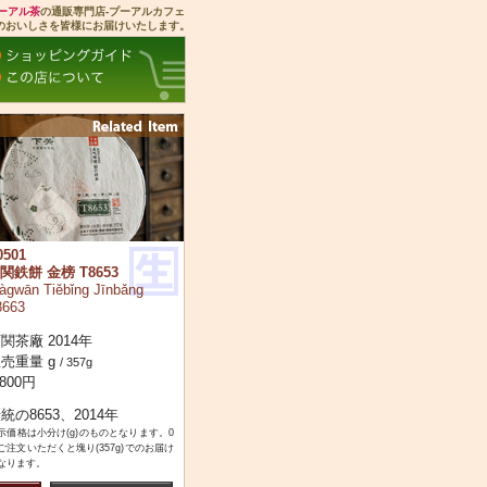
ーアル茶
の通販専門店-プーアルカフェ
のおいしさを皆様にお届けいたします。
0501
関鉄餅 金榜 T8653
àgwān Tiěbǐng Jīnbǎng
8663
関茶廠 2014年
売重量 g
/ 357g
,800円
統の8653、2014年
示価格は小分け(g)のものとなります。0
ご注文いただくと塊り(357g)でのお届け
なります。