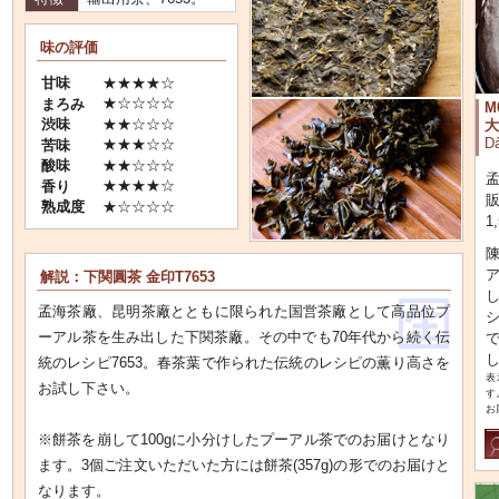
味の評価
★★★★☆
甘味
★☆☆☆☆
まろみ
M
★★☆☆☆
渋味
大
Dà
★★★☆☆
苦味
★★☆☆☆
酸味
孟
★★★★☆
香り
販
★☆☆☆☆
熟成度
1
ア
解説：下関圓茶 金印T7653
孟海茶廠、昆明茶廠とともに限られた国営茶廠として高品位プ
ーアル茶を生み出した下関茶廠。その中でも70年代から続く伝
統のレシピ7653。春茶葉で作られた伝統のレシピの薫り高さを
表
お試し下さい。
す
お
※餅茶を崩して100gに小分けしたプーアル茶でのお届けとなり
ます。3個ご注文いただいた方には餅茶(357g)の形でのお届けと
なります。