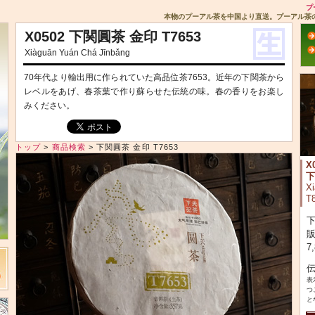
プ
本物のプーアル茶を中国より直送。プーアル茶
ヘ
X0502 下関圓茶 金印 T7653
ッ
Xiàguān Yuán Chá Jīnbǎng
ダ
ー
70年代より輸出用に作られていた高品位茶7653。近年の下関茶から
メ
レベルをあげ、春茶葉で作り蘇らせた伝統の味。春の香りをお楽し
ニ
みください。
ュ
ー
トップ
>
商品検索
>
下関圓茶 金印 T7653
X
下
Xi
T
下
販
7
伝
表
つ
と