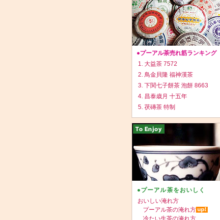
●プーアル茶売れ筋ランキング
1. 大益茶 7572
2. 鳥金貝隆 福神漢茶
3. 下関七子餅茶 泡餅 8663
4. 昌泰歳月 十五年
5. 茯磚茶 特制
●プーアル茶をおいしく
おいしい淹れ方
プーアル茶の淹れ方
冷たい生茶の淹れ方