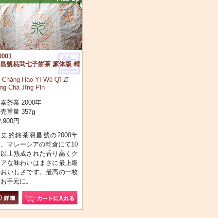
0001
昌號易武七子餅茶 篆体版 精
 Chāng Hào Yì Wǔ Qī Zǐ
ng Chá Jīng Pǐn
泰茶業 2000年
売重量 357g
2,900円
歴史的銘茶易昌號の2000年
産。マレーシアの乾倉にて10
年以上熟成された香り高くク
リアな味わいはまさに最上級
のおいしさです。最高の一枚
をお手元に。