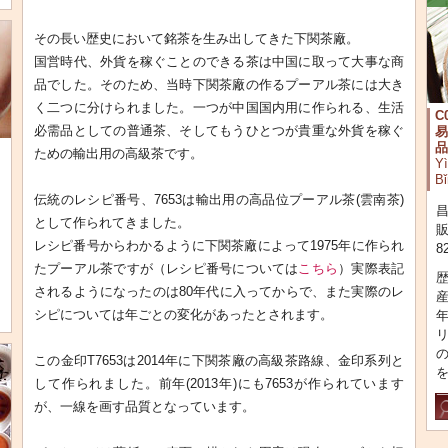
その長い歴史において銘茶を生み出してきた下関茶廠。
国営時代、外貨を稼ぐことのできる茶は中国に取って大事な商
品でした。そのため、当時下関茶廠の作るプーアル茶には大き
く二つに分けられました。一つが中国国内用に作られる、生活
C
必需品としての普通茶、そしてもうひとつが貴重な外貨を稼ぐ
易
品
ための輸出用の高級茶です。
Yì
Bǐ
伝統のレシピ番号、7653は輸出用の高品位プーアル茶(雲南茶)
昌
として作られてきました。
販
レシピ番号からわかるように下関茶廠によって1975年に作られ
8
たプーアル茶ですが（レシピ番号については
こちら
）実際表記
されるようになったのは80年代に入ってからで、また実際のレ
シピについては年ごとの変化があったとされます。
この金印T7653は2014年に下関茶廠の高級茶路線、金印系列と
して作られました。前年(2013年)にも7653が作られています
が、一線を画す品質となっています。