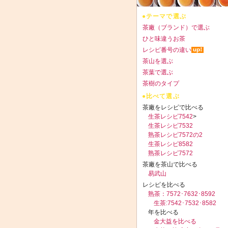
●テーマで選ぶ
茶廠（ブランド）で選ぶ
ひと味違うお茶
レシピ番号の違い
茶山を選ぶ
茶葉で選ぶ
茶樹のタイプ
●比べて選ぶ
茶廠をレシピで比べる
生茶レシピ7542
>
生茶レシピ7532
熟茶レシピ7572の2
生茶レシピ8582
熟茶レシピ7572
茶廠を茶山で比べる
易武山
レシピを比べる
熟茶：7572･7632･8592
生茶:7542･7532･8582
年を比べる
金大益を比べる