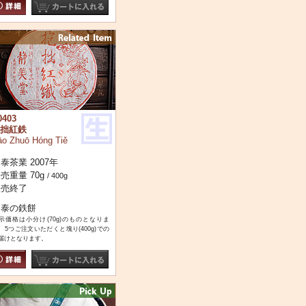
0403
拙紅鉄
āo Zhuō Hóng Tiě
泰茶業 2007年
売重量 70g
/ 400g
販売終了
昌泰の鉄餅
示価格は小分け(70g)のものとなりま
。5つご注文いただくと塊り(400g)での
届けとなります。