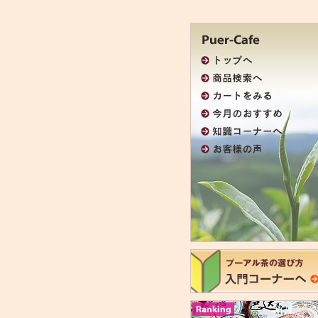
本
文
へ
メ
ジ
ニ
ャ
ュ
ン
ー
プ