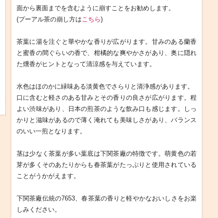
面から裏面までを含むように崩すことをお勧めします。
(プーアル茶の崩し方は
こちら
)
茶葉に湯を注ぐと華やかな香りが広がります。甘みのある蘭香
と蜜香の間ぐらいの香で、柑橘的な爽やかさがあり、奥に隠れ
た燻香がヒントとなって清涼感を与えています。
水色はほのかに緑味ある淡黄色でさらりと清浄感があります。
口に含むと軽さのある甘みとその香りの良さが広がります。程
版
よい渋味があり、日本の煎茶のような飲み口も感じます。しっ
かりと滋味があるので薄く淹れても美味しさがあり、バランス
のいい一煎となります。
茎は少なく茶葉が多い葉底は下関茶廠の特徴です。萌黄色の若
芽が多くそのあたりからも春茶葉がたっぷりと使用されている
ことがうかがえます。
下関茶廠伝統の7653、春茶葉の香りと軽やかなおいしさをお楽
しみください。