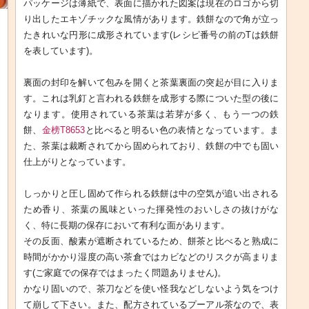
パッケージは薄紙で、表面に描かれた図案は現在のロゴから切
り出したエキゾチックな風情があります。鉄餅なので角が立っ
たきれいな円形に成形されています(レシピ番号の前のTは鉄餅
を表しています)。
裏面の封印を解いて包みを開くと茶葉裏面の突起が目に入りま
す。これは乳釘と言われる鉄餅を成形する際についた型の後に
なります。使用されている茶葉は若芽が多く、もう一つの鉄
餅、
金榜T8653
と比べると明るい色の表情となっています。ま
た、茶葉は裁断されてから固められており、鉄餅の中でも固い
仕上がりとなっています。
しっかりと圧し固めて作られる鉄餅は中の空気が追い出される
ため香り、茶葉の風味といった揮発性のおいしさの抜けがな
く、特に長期の保存において有利な面があります。
その反面、酸素が遮断されているため、餅茶と比べると熟成に
時間がかかり湿度の高い茶倉ではカビなどのリスクが高まりま
す(ご家庭での保存ではまったく問題ありません)。
かなり固いので、茶刀などを使い怪我などしないよう気をつけ
て崩して下さい。また、配方されているプーアル茶なので、表