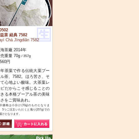
0502
益茶 経典 7582
yì Chá Jīngdiǎn 7582
海茶廠 2014年
売重量 70g
/ 357g
,560円
陳年茶葉で作る伝統大葉プー
ル茶、7582。ほろ苦さ、そ
して心地よい酸味。大茶葉レ
シピだからこそ感じることの
できる本格プーアル茶の美味
しさをご賞味あれ。
示価格は小分け(70g)のものとなりま
。5つご注文いただくと塊り(357g)での
届けとなります。