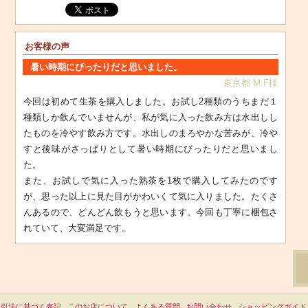
お客様の声
暑い時期にぴったりだと思いました。
東京都 M.F様
今回は初めて生茶を購入しました。お試し2種類のうちまだ１
種類しか飲んでいませんが、私が気に入った飲み方は水出しし
たものを冷やす飲み方です。水出しのまろやかな苦みが、冷や
すと後味がさっぱりとして暑い時期にぴったりだと思いまし
た。
また、お試しで気に入った熟茶を1枚で購入してみたのです
が、思った以上に見た目がかわいくて気に入りました。たくさ
んあるので、どんどん飲もうと思います。今回も丁寧に梱包さ
れていて、大変満足です。
取引法に基づく表記
このお店について
よくある質問
お問い合わせ
ショッピングガイド