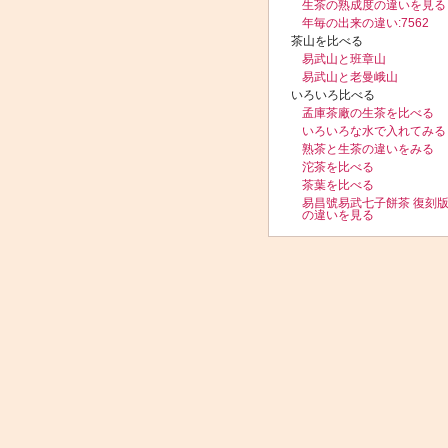
生茶の熟成度の違いを見る
年毎の出来の違い:7562
茶山を比べる
易武山と班章山
易武山と老曼峨山
いろいろ比べる
孟庫茶廠の生茶を比べる
いろいろな水で入れてみる
熟茶と生茶の違いをみる
沱茶を比べる
茶葉を比べる
易昌號易武七子餅茶 復刻
の違いを見る