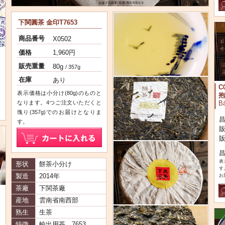
下関圓茶 金印T7653
商品番号
X0502
価格
1,960円
販売重量
80g
/ 357g
在庫
あり
C
表示価格は小分け(80g)のものと
抱
B
なります。4つご注文いただくと
塊り(357g)でのお届けとなりま
昌
す。
販
表
形状
餅茶小分け
す
お
製造
2014年
茶廠
下関茶廠
産地
雲南省南西部
熟生
生茶
特徴
輸出用茶、7653。