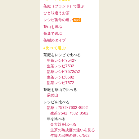
茶廠（ブランド）で選ぶ
ひと味違うお茶
レシピ番号の違い
茶山を選ぶ
茶葉で選ぶ
茶樹のタイプ
●比べて選ぶ
茶廠をレシピで比べる
生茶レシピ7542
>
生茶レシピ7532
熟茶レシピ7572の2
生茶レシピ8582
熟茶レシピ7572
茶廠を茶山で比べる
易武山
レシピを比べる
熟茶：7572･7632･8592
生茶:7542･7532･8582
年を比べる
金大益を比べる
生茶の熟成度の違いを見る
年毎の出来の違い:7562