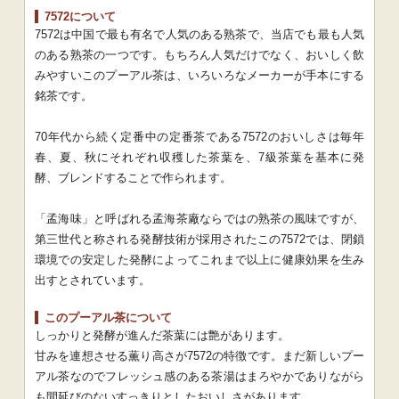
7572について
7572は中国で最も有名で人気のある熟茶で、当店でも最も人気
のある熟茶の一つです。もちろん人気だけでなく、おいしく飲
みやすいこのプーアル茶は、いろいろなメーカーが手本にする
銘茶です。
70年代から続く定番中の定番茶である7572のおいしさは毎年
春、夏、秋にそれぞれ収穫した茶葉を、7級茶葉を基本に発
酵、ブレンドすることで作られます。
「孟海味」と呼ばれる孟海茶廠ならではの熟茶の風味ですが、
第三世代と称される発酵技術が採用されたこの7572では、閉鎖
環境での安定した発酵によってこれまで以上に健康効果を生み
出すとされています。
このプーアル茶について
しっかりと発酵が進んだ茶葉には艶があります。
甘みを連想させる薫り高さが7572の特徴です。まだ新しいプー
アル茶なのでフレッシュ感のある茶湯はまろやかでありながら
も間延びのないすっきりとしたおいしさがあります。