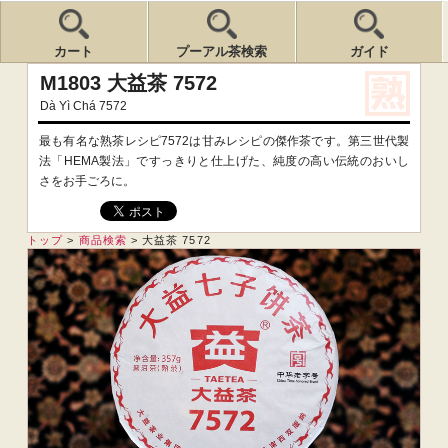
カート
プーアル茶検索
ガイド
M1803 大益茶 7572
Dà Yì Chá 7572
最も有名な熟茶レシピ7572は甘みレシピの傑作茶です。第三世代製
法「HEMA製法」ですっきりと仕上げた、純度の高い伝統のおいし
さをお手ごろに。
トップ
>
商品検索
>
大益茶 7572