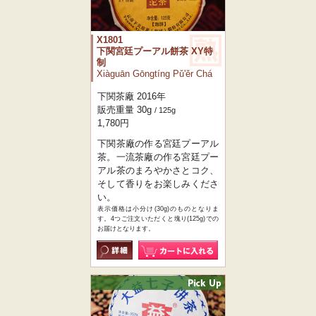
X1801
下関宮廷プーアル餅茶 XY特
制
Xiàguān Gōngtíng Pǔ'ěr Chá
下関茶廠 2016年
販売重量 30g
/ 125g
1,780円
下関茶廠の作る宮廷プーアル
茶。一流茶廠の作る宮廷プー
アル茶のまろやかさとコク、
そして香りをお楽しみくださ
い。
表示価格は小分け(30g)のものとなりま
す。4つご注文いただくと塊り(125g)での
お届けとなります。