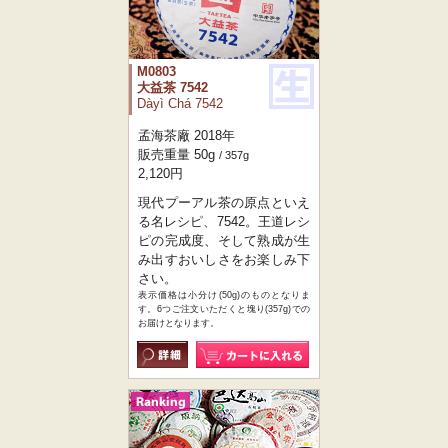
M0803
大益茶 7542
Dàyì Chá 7542
孟海茶廠 2018年
販売重量 50g
/ 357g
2,120円
現代プーアル茶の原点といえ
る名レシピ、7542。王道レシ
ピの完成度、そして熟成が生
み出すおいしさをお楽しみ下
さい。
表示価格は小分け(50g)のものとなりま
す。6つご注文いただくと塊り(357g)での
お届けとなります。