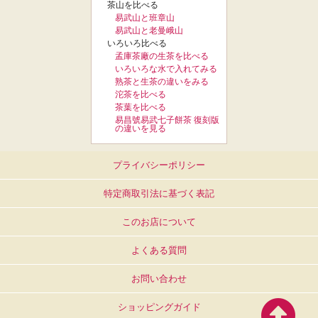
茶山を比べる
易武山と班章山
易武山と老曼峨山
いろいろ比べる
孟庫茶廠の生茶を比べる
いろいろな水で入れてみる
熟茶と生茶の違いをみる
沱茶を比べる
茶葉を比べる
易昌號易武七子餅茶 復刻版
の違いを見る
フ
プライバシーポリシー
ッ
タ
特定商取引法に基づく表記
ー
メ
このお店について
ニ
ュ
よくある質問
ー
お問い合わせ
ショッピングガイド