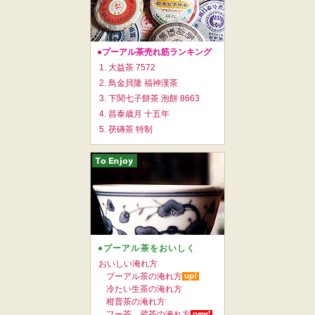
●プーアル茶売れ筋ランキング
1. 大益茶 7572
2. 鳥金貝隆 福神漢茶
3. 下関七子餅茶 泡餅 8663
4. 昌泰歳月 十五年
5. 茯磚茶 特制
●プーアル茶をおいしく
おいしい淹れ方
プーアル茶の淹れ方
冷たい生茶の淹れ方
柑普茶の淹れ方
フー茶、蔵茶の淹れ方