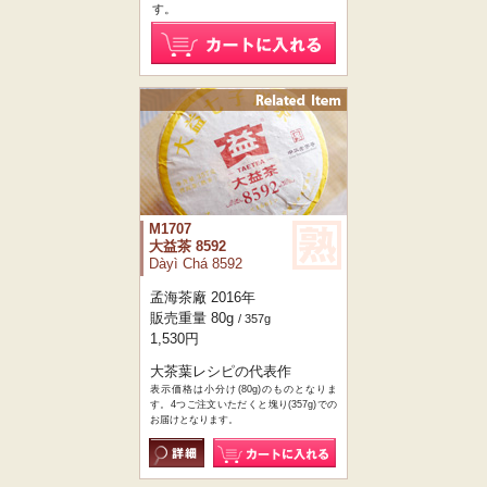
す。
M1707
大益茶 8592
Dàyì Chá 8592
孟海茶廠 2016年
販売重量 80g
/ 357g
1,530円
大茶葉レシピの代表作
表示価格は小分け(80g)のものとなりま
す。4つご注文いただくと塊り(357g)での
お届けとなります。