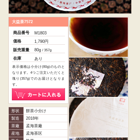
大益茶7572
商品番号
M1803
価格
1,790円
販売重量
80g
/ 357g
在庫
あり
表示価格は小分け(80g)のものと
なります。4つご注文いただくと
塊り(357g)でのお届けとなりま
す。
形状
餅茶小分け
製造
2018年
茶廠
孟海茶廠
産地
孟海茶区