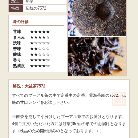
熟生
熟茶
特徴
伝統の7572
味の評価
★★★★★
甘味
★★★★☆
まろみ
★☆☆☆☆
渋味
★★☆☆☆
苦味
★★☆☆☆
酸味
★★★★☆
香り
★★★★☆
熟成度
解説：大益茶7572
すべてのプーアル茶の中で定番中の定番、孟海茶廠の7572。伝
統の甘口レシピをお試し下さい。
※餅茶を崩して小分けしたプーアル茶でのお届けとなります。
4個ご注文いただいた方には餅茶(357g)の形でのお届けとなりま
す（検品のため開封済みのとなっております。）。