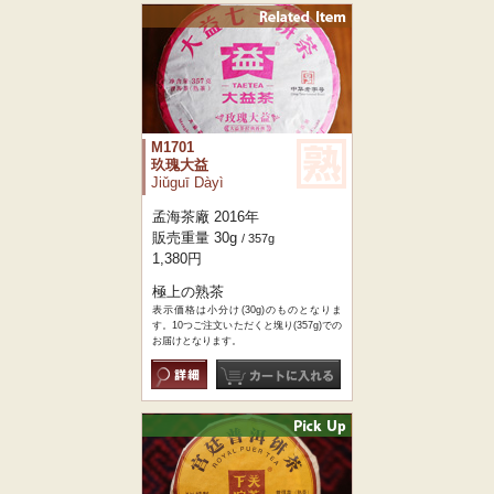
M1701
玖瑰大益
Jiǔguī Dàyì
孟海茶廠 2016年
販売重量 30g
/ 357g
1,380円
極上の熟茶
表示価格は小分け(30g)のものとなりま
す。10つご注文いただくと塊り(357g)での
お届けとなります。